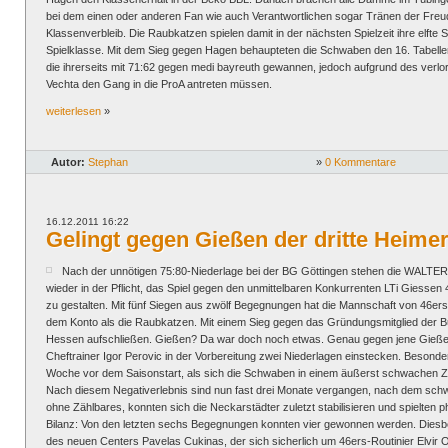
bei dem einen oder anderen Fan wie auch Verantwortlichen sogar Tränen der Fre
Klassenverbleib. Die Raubkatzen spielen damit in der nächsten Spielzeit ihre elfte 
Spielklasse. Mit dem Sieg gegen Hagen behaupteten die Schwaben den 16. Tabelle
die ihrerseits mit 71:62 gegen medi bayreuth gewannen, jedoch aufgrund des verl
Vechta den Gang in die ProA antreten müssen.
weiterlesen
»
Autor:
Stephan
»
0 Kommentare
16.12.2011 16:22
Gelingt gegen Gießen der dritte Heimer
Nach der unnötigen 75:80-Niederlage bei der BG Göttingen stehen die WALTE
wieder in der Pflicht, das Spiel gegen den unmittelbaren Konkurrenten LTi Giessen 
zu gestalten. Mit fünf Siegen aus zwölf Begegnungen hat die Mannschaft von 46er
dem Konto als die Raubkatzen. Mit einem Sieg gegen das Gründungsmitglied der B
Hessen aufschließen. Gießen? Da war doch noch etwas. Genau gegen jene Gieße
Cheftrainer Igor Perovic in der Vorbereitung zwei Niederlagen einstecken. Besonder
Woche vor dem Saisonstart, als sich die Schwaben in einem äußerst schwachen Z
Nach diesem Negativerlebnis sind nun fast drei Monate vergangen, nach dem schw
ohne Zählbares, konnten sich die Neckarstädter zuletzt stabilisieren und spielten
Bilanz: Von den letzten sechs Begegnungen konnten vier gewonnen werden. Diesb
des neuen Centers Pavelas Cukinas, der sich sicherlich um 46ers-Routinier Elvir