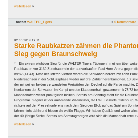
weiterlesen
»
Autor:
WALTER_Tigers
»
0 Kommentare
02.05.2014 19:11
Starke Raubkatzen zähmen die Phantom
Sieg gegen Braunschweig
Ein extrem wichtiger Sieg für die WALTER Tigers Tübingen! In einem über weite
Raubkatzen vor 3132 Zuschauern in der ausverkauften Paul Horn-Arena gegen d
89:82 (41:43). Mitte des letzten Viertels waren die Schwaben bereits mit zehn Punk
Niedersachsen in der Schlussphase wieder auf drei Zähler herankämpften. 13 S
der mit seinen beiden verwandelten Freiwürfen den Deckel auf die Partie machte. 
Konkurrent der Schwaben im Kampf um den Klassenerhalt, gewannen mit 75:72 be
Mannschaften weiter punktgleich bleiben. Bereits am Sonntag steht für die Raubka
Programm. Gegner ist der amtierende Vizemeister, die EWE Baskets Oldenburg.
richtete auf der Pressekonferenz nach dem Sieg den Blick auf das Spiel am Sonnta
fahren nicht dahin und hissen die weiße Flagge. Wir haben Qualität und wollen alle
der 40-jährige Serbe. Bereits am Samstagmorgen wird sich die Mannschaft erneu
weiterlesen
»