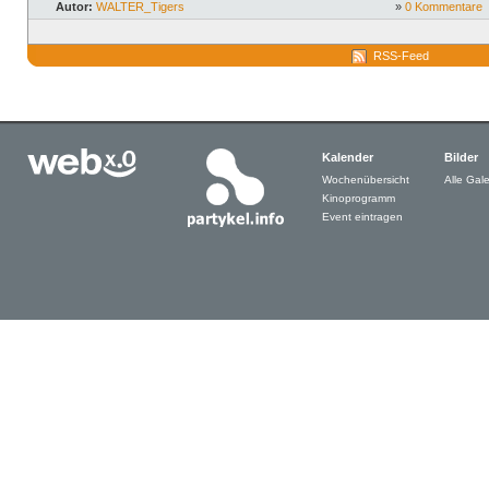
Autor:
WALTER_Tigers
»
0 Kommentare
RSS-Feed
Kalender
Bilder
Wochenübersicht
Alle Gale
Kinoprogramm
Event eintragen