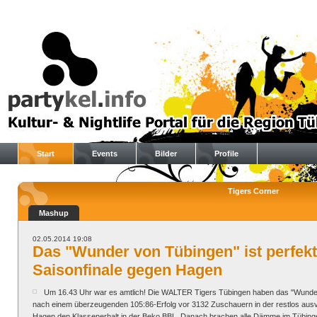
Start
Events
Bilder
Profile
Tigers Corner
Mashup
02.05.2014 19:08
Das "Wunder von Tübingen" ist perfekt
Saisonfinale gegen Hagen
Um 16.43 Uhr war es amtlich! Die WALTER Tigers Tübingen haben das "Wunder
nach einem überzeugenden 105:86-Erfolg vor 3132 Zuschauern in der restlos aus
Hagen den Klassenerhalt in der Beko BBL. Danach brachen alle Dämme im Tübinger