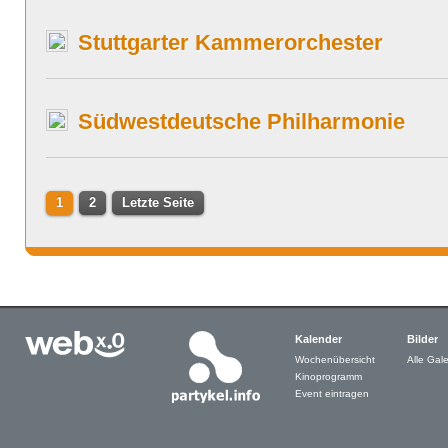
Stuttgarter Kammerorchester
Südwestdeutsche Philharmonie
1
2
Letzte Seite
Kalender
Bilder
Wochenübersicht
Alle Gale
Kinoprogramm
Event eintragen