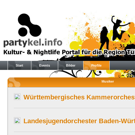
Start
Events
Bilder
Profile
Musiker
Württembergisches Kammerorchest
Landesjugendorchester Baden-Wür