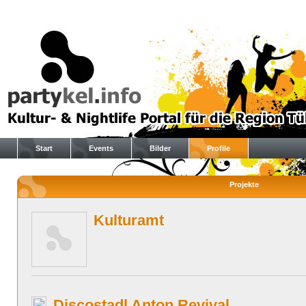
Start
Events
Bilder
Profile
Projekte
Kulturamt
Discostadl Anton Revival