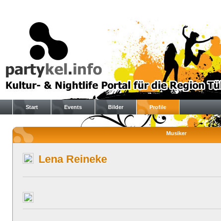
Start
Events
Bilder
Profile
Musiker
Lena Reineke