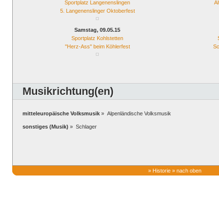
Sportplatz Langenenslingen
A
5. Langenenslinger Oktoberfest
Samstag, 09.05.15
Sportplatz Kohlstetten
"Herz-Ass" beim Köhlerfest
Sc
Musikrichtung(en)
mitteleuropäische Volksmusik
» Alpenländische Volksmusik
sonstiges (Musik)
» Schlager
»
Historie
»
nach oben