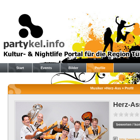
Start
Events
Bilder
Profile
Musiker »Herz-Ass » Profil
Herz-As
bewerten / ko
http://www.her