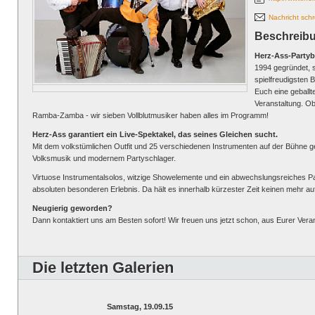
Nachricht sch
Beschreib
Herz-Ass-Partyb
1994 gegründet, s
spielfreudigsten 
Euch eine geball
Veranstaltung. Ob
Ramba-Zamba - wir sieben Vollblutmusiker haben alles im Programm!
Herz-Ass garantiert ein Live-Spektakel, das seines Gleichen sucht.
Mit dem volkstümlichen Outfit und 25 verschiedenen Instrumenten auf der Bühne g
Volksmusik und modernem Partyschlager.
Virtuose Instrumentalsolos, witzige Showelemente und ein abwechslungsreiches
absoluten besonderen Erlebnis. Da hält es innerhalb kürzester Zeit keinen mehr au
Neugierig geworden?
Dann kontaktiert uns am Besten sofort! Wir freuen uns jetzt schon, aus Eurer Ve
Die letzten Galerien
Samstag, 19.09.15