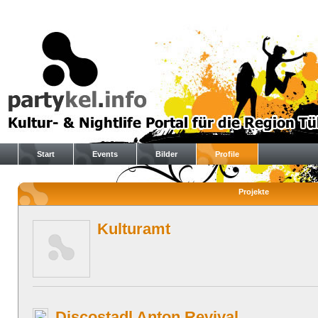
Start
Events
Bilder
Profile
Projekte
Kulturamt
Discostadl Anton Revival