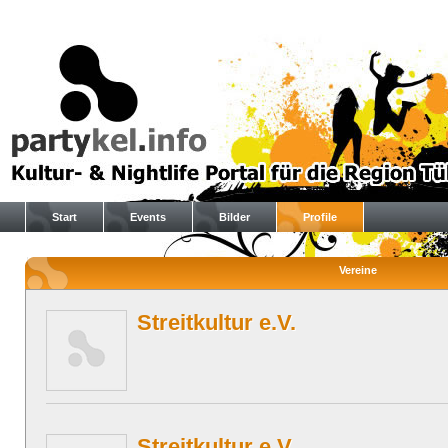
Start
Events
Bilder
Profile
Vereine
Streitkultur e.V.
Streitkultur e.V.