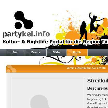
Start
Events
Bilder
Profile
Verein »Streitkultur e.V. » Profil
Streitkul
Beschreib
Wir sind der stud
Regelmäßig treffe
denen Fragestellu
diskutiert werden.