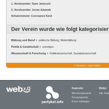
1. Vorsitzender: Sven Jentzsch
2. Vorsitzender: Jonas Adamek
Schatzmeister: Constanze Keck
Der Verein wurde wie folgt kategorisier
Bildung und Beruf
» politische Bildung, Weiterbildung
Politik & Gesellschaft
» sonstiges
Wissenschaft & Forschung
» Politikwissenschaft, Sozialwissenschaft
»
Historie
»
nach oben
Kalender
Bilder
Wochenübersicht
Alle Gale
Kinoprogramm
Event eintragen