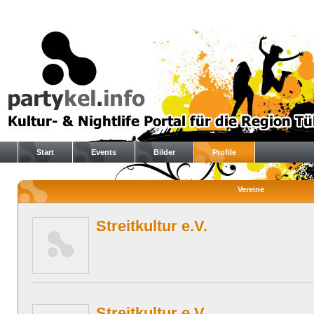
Start
Events
Bilder
Profile
Vereine
Streitkultur e.V.
Streitkultur e.V.