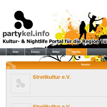
Start
Events
Bilder
Profile
Vereine
Streitkultur e.V.
Streitkultur e.V.