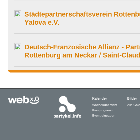
Städtepartnerschaftsverein Rottenb
Yalova e.V.
Deutsch-Französische Allianz - Par
Rottenburg am Neckar / Saint-Claud
Kalender
Bilder
Wochenübersicht
Alle Gale
Kinoprogramm
Event eintragen