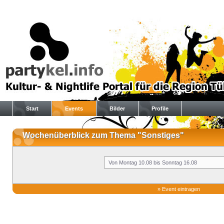
Start
Events
Bilder
Profile
Wochenüberblick zum Thema "Sonstiges"
»
Event eintragen