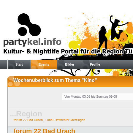
Start
Events
Bilder
Profile
Wochenüberblick zum Thema "Kino"
...Region
forum 22 Bad Urach
|
Luna Filmtheater Metzingen
forum 22 Bad Urach