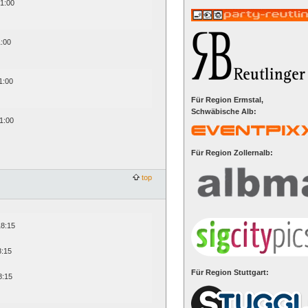
21:00
1:00
1:00
Für Region Ermstal,
Schwäbische Alb:
1:00
Für Region Zollernalb:
top
18:15
8:15
Für Region Stuttgart:
8:15