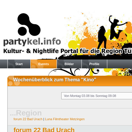
Start
Events
Bilder
Profile
Wochenüberblick zum Thema "Kino"
...Region
forum 22 Bad Urach
|
Luna Filmtheater Metzingen
forum 22 Bad Urach