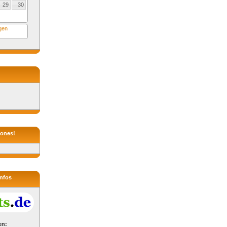
29
30
ngen
hones!
infos
en: