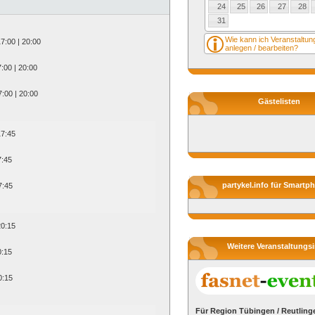
24
25
26
27
28
31
Wie kann ich Veranstaltu
17:00 | 20:00
anlegen / bearbeiten?
7:00 | 20:00
7:00 | 20:00
Gästelisten
17:45
7:45
partykel.info für Smartp
7:45
20:15
Weitere Veranstaltungs
0:15
0:15
Für Region Tübingen / Reutling