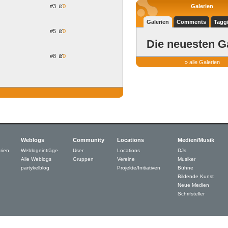
#3
0
Galerien
Galerien
Comments
Tagg
#5
0
Die neuesten G
#8
0
» alle Galerien
Weblogs
Community
Locations
Medien/Musik
rien
Weblogeinträge
User
Locations
DJs
Alle Weblogs
Gruppen
Vereine
Musiker
partykelblog
Projekte/Initiativen
Bühne
Bildende Kunst
Neue Medien
Schrifsteller