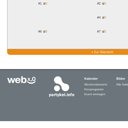
#1
0
#2
0
#4
0
#6
0
#7
0
»
Zur Übersicht
Kalender
Bilder
Wochenübersicht
Alle Gale
Kinoprogramm
Event eintragen