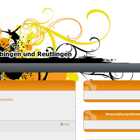
ausplatz
Veranstaltungshinwe
top