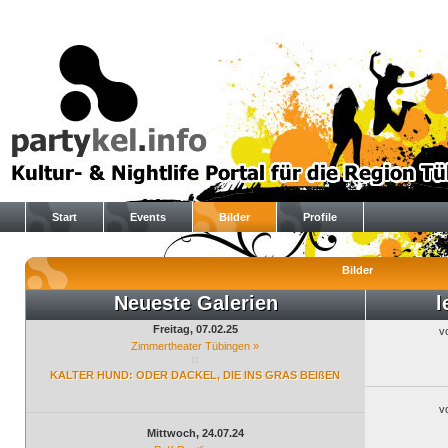
Start
Events
Bilder
Profile
Bilder
Neueste Galerien
l
Freitag, 07.02.25
v
Zimmertheater Tübingen »
KALTER HUND: ODER DACKEL, DIE INS GRAS BEIßEN
v
Mittwoch, 24.07.24