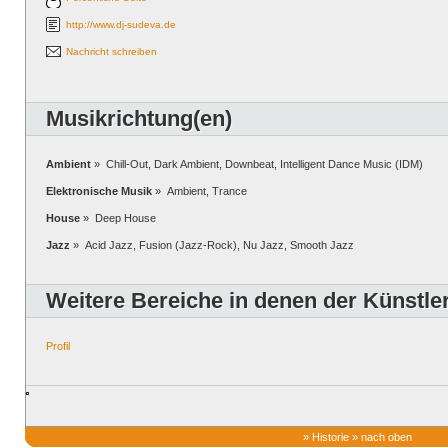
http://www.dj-sudeva.de
Nachricht schreiben
Musikrichtung(en)
Ambient
» Chill-Out, Dark Ambient, Downbeat, Intelligent Dance Music (IDM)
Elektronische Musik
» Ambient, Trance
House
» Deep House
Jazz
» Acid Jazz, Fusion (Jazz-Rock), Nu Jazz, Smooth Jazz
Weitere Bereiche in denen der Künstler 
Profil
»
Historie
»
nach oben