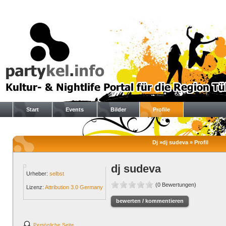
Start
Events
Bilder
Profile
Dj »dj sudeva » Profil
dj sudeva
Urheber:
selbst
(0 Bewertungen)
Lizenz:
Attribution 3.0 Germany
bewerten / kommentieren
Persönliche Seite