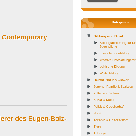
Kategorien
n Contemporary
Bildung und Beruf
Bildungsförderung für Ki
Jugendliche
Erwachsenenbildung
kreative Entwicklungsfö
politische Bildung
Weiterbildung
Heimat, Natur & Umwelt
Jugend, Familie & Soziales
Kultur und Schule
Kunst & Kultur
Politik & Gesellschaft
Sport
derer des Eugen-Bolz-
Technik & Gesellschaft
Tiere
Tübingen