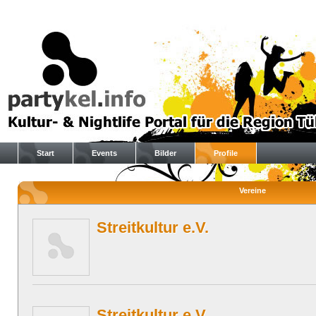
Start
Events
Bilder
Profile
Vereine
Streitkultur e.V.
Streitkultur e.V.