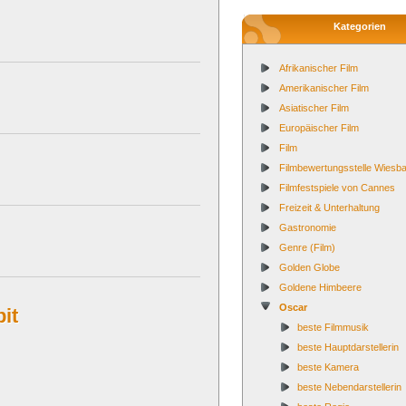
Kategorien
Afrikanischer Film
Amerikanischer Film
Asiatischer Film
Europäischer Film
Film
Filmbewertungsstelle Wies
Filmfestspiele von Cannes
Freizeit & Unterhaltung
Gastronomie
Genre (Film)
Golden Globe
Goldene Himbeere
Oscar
it
beste Filmmusik
beste Hauptdarstellerin
beste Kamera
beste Nebendarstellerin