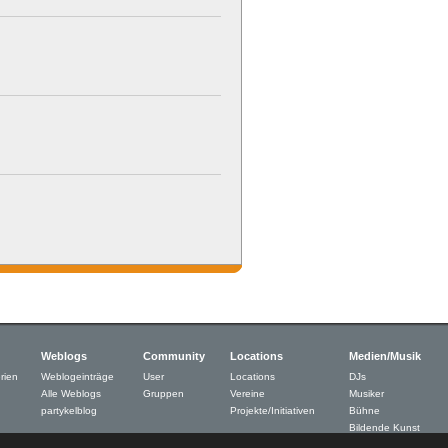
Weblogs
Community
Locations
Medien/Musik
rien
Weblogeinträge
User
Locations
DJs
Alle Weblogs
Gruppen
Vereine
Musiker
partykelblog
Projekte/Initiativen
Bühne
Bildende Kunst
Neue Medien