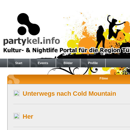
Start
Events
Bilder
Profile
Filme
Unterwegs nach Cold Mountain
Her