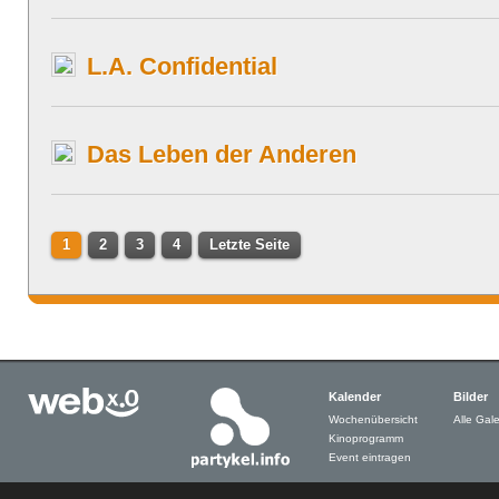
L.A. Confidential
Das Leben der Anderen
1
2
3
4
Letzte Seite
Kalender
Bilder
Wochenübersicht
Alle Gale
Kinoprogramm
Event eintragen