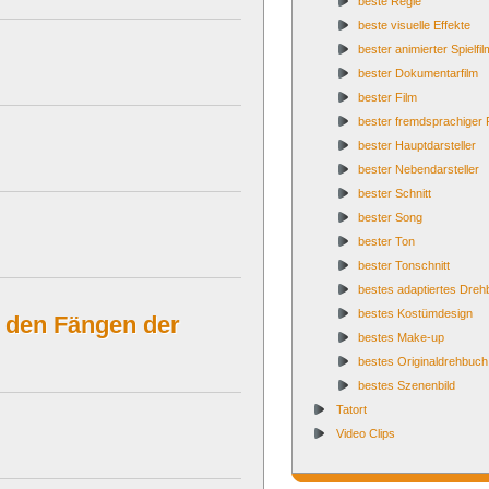
beste Regie
beste visuelle Effekte
bester animierter Spielfil
bester Dokumentarfilm
bester Film
bester fremdsprachiger 
bester Hauptdarsteller
bester Nebendarsteller
bester Schnitt
bester Song
bester Ton
bester Tonschnitt
bestes adaptiertes Dre
bestes Kostümdesign
n den Fängen der
bestes Make-up
bestes Originaldrehbuch
bestes Szenenbild
Tatort
Video Clips