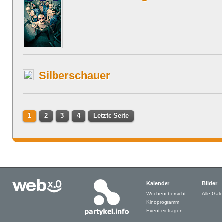
Silberschauer
1
2
3
4
Letzte Seite
Kalender
Bilder
Wochenübersicht
Alle Gale
Kinoprogramm
Event eintragen