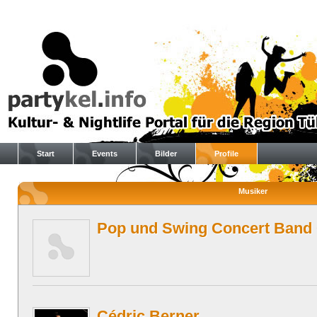
Start
Events
Bilder
Profile
Musiker
Pop und Swing Concert Band
Cédric Berner