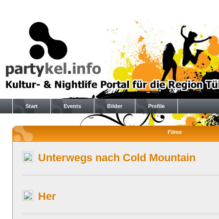
Start
Events
Bilder
Profile
Filme
Unterwegs nach Cold Mountain
Her