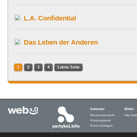
L.A. Confidential
Das Leben der Anderen
1
2
3
4
Letzte Seite
Kalender
Bilder
Wochenübersicht
Alle Gale
Kinoprogramm
Event eintragen