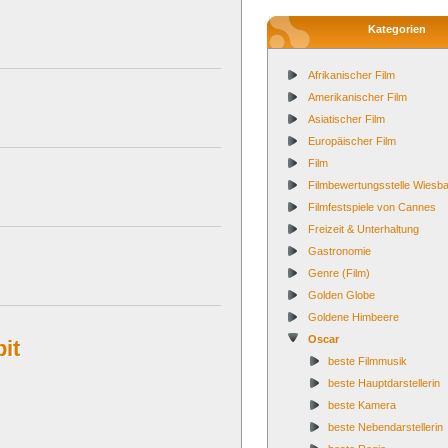
Kategorien
Afrikanischer Film
Amerikanischer Film
Asiatischer Film
Europäischer Film
Film
Filmbewertungsstelle Wies
Filmfestspiele von Cannes
Freizeit & Unterhaltung
Gastronomie
Genre (Film)
Golden Globe
Goldene Himbeere
Oscar
it
beste Filmmusik
beste Hauptdarstellerin
beste Kamera
beste Nebendarstellerin