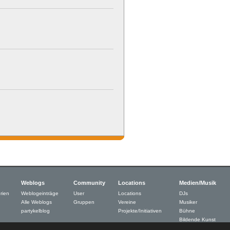
Weblogs
Community
Locations
Medien/Musik
rien
Weblogeinträge
User
Locations
DJs
Alle Weblogs
Gruppen
Vereine
Musiker
partykelblog
Projekte/Initiativen
Bühne
Bildende Kunst
Neue Medien