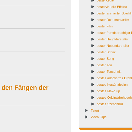
beste Regie
beste visuelle Effekte
bester animierter Spielfil
bester Dokumentarfilm
bester Film
bester fremdsprachiger 
bester Hauptdarsteller
bester Nebendarsteller
bester Schnitt
bester Song
bester Ton
bester Tonschnitt
bestes adaptiertes Dre
bestes Kostümdesign
n den Fängen der
bestes Make-up
bestes Originaldrehbuch
bestes Szenenbild
Tatort
Video Clips