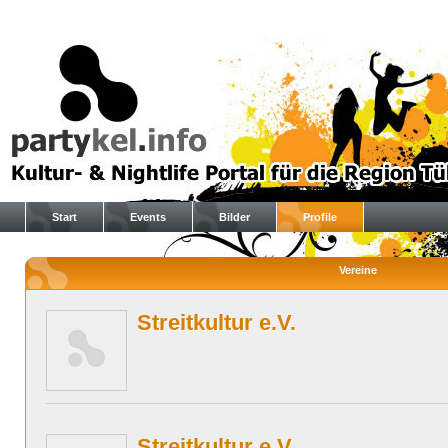
Start
Events
Bilder
Profile
Vereine
Streitkultur e.V.
Streitkultur e.V.