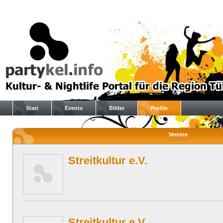
Start
Events
Bilder
Profile
Vereine
Streitkultur e.V.
Streitkultur e.V.