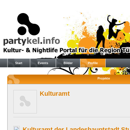
Start
Events
Bilder
Profile
Projekte
Kulturamt
Kulturamt der Landeshauptstadt Stu