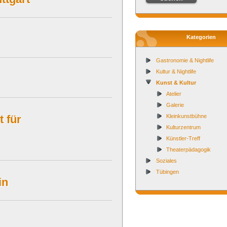
Kategorien
Gastronomie & Nightlife
Kultur & Nightlife
Kunst & Kultur
Atelier
Galerie
t für
Kleinkunstbühne
Kulturzentrum
Künstler-Treff
Theaterpädagogik
Soziales
Tübingen
in