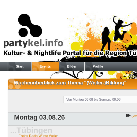
Start
Events
Bilder
Profile
Wochenüberblick zum Thema "(Weiter-)Bildung"
Montag 03.08.26
(Wei
...Tübingen
Freies Radio Wüste Welle
: