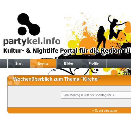
Start
Events
Bilder
Profile
Wochenüberblick zum Thema "Kirche"
»
Event eintragen