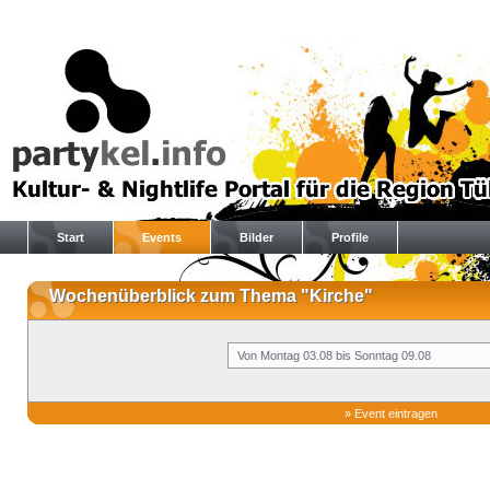
Start
Events
Bilder
Profile
Wochenüberblick zum Thema "Kirche"
»
Event eintragen