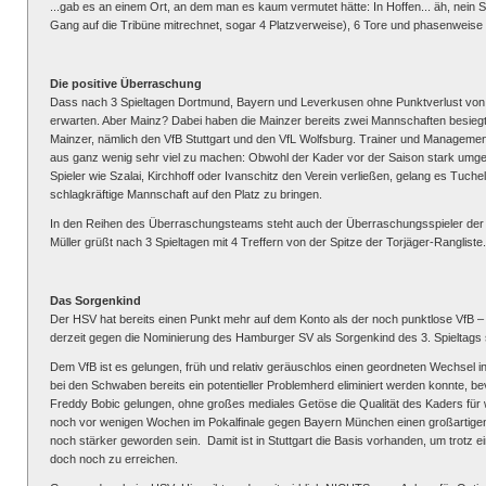
...gab es an einem Ort, an dem man es kaum vermutet hätte: In Hoffen... äh, nein
Gang auf die Tribüne mitrechnet, sogar 4 Platzverweise), 6 Tore und phasenweise 
Die positive Überraschung
Dass nach 3 Spieltagen Dortmund, Bayern und Leverkusen ohne Punktverlust von 
erwarten. Aber Mainz? Dabei haben die Mainzer bereits zwei Mannschaften besiegt,
Mainzer, nämlich den VfB Stuttgart und den VfL Wolfsburg. Trainer und Management
aus ganz wenig sehr viel zu machen: Obwohl der Kader vor der Saison stark umge
Spieler wie Szalai, Kirchhoff oder Ivanschitz den Verein verließen, gelang es Tuch
schlagkräftige Mannschaft auf den Platz zu bringen.
In den Reihen des Überraschungsteams steht auch der Überraschungsspieler der 
Müller grüßt nach 3 Spieltagen mit 4 Treffern von der Spitze der Torjäger-Rangliste.
Das Sorgenkind
Der HSV hat bereits einen Punkt mehr auf dem Konto als der noch punktlose VfB – 
derzeit gegen die Nominierung des Hamburger SV als Sorgenkind des 3. Spieltags
Dem VfB ist es gelungen, früh und relativ geräuschlos einen geordneten Wechsel i
bei den Schwaben bereits ein potentieller Problemherd eliminiert werden konnte, bevo
Freddy Bobic gelungen, ohne großes mediales Getöse die Qualität des Kaders für
noch vor wenigen Wochen im Pokalfinale gegen Bayern München einen großartigen Fig
noch stärker geworden sein. Damit ist in Stuttgart die Basis vorhanden, um trotz ei
doch noch zu erreichen.