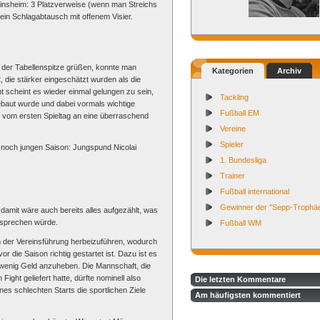
 Sinsheim: 3 Platzverweise (wenn man Streichs
ein Schlagabtausch mit offenem Visier.
der Tabellenspitze grüßen, konnte man
Kategorien
Archiv
 die stärker eingeschätzt wurden als die
 scheint es wieder einmal gelungen zu sein,
Tackling
baut wurde und dabei vormals wichtige
Fußball EM
el vom ersten Spieltag an eine überraschend
Vereine
Spieler
noch jungen Saison: Jungspund Nicolai
1. Bundesliga
Trainer
Fußball international
Gewinner der ''Sepp-Trophäe
damit wäre auch bereits alles aufgezählt, was
 sprechen würde.
Fußball WM
n der Vereinsführung herbeizuführen, wodurch
r die Saison richtig gestartet ist. Dazu ist es
 wenig Geld anzuheben. Die Mannschaft, die
ht geliefert hatte, dürfte nominell also
Die letzten Kommentare
nes schlechten Starts die sportlichen Ziele
Am häufigsten kommentiert