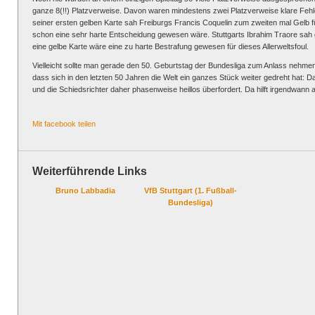
ganze 8(!!) Platzverweise. Davon waren mindestens zwei Platzverweise klare Fe
seiner ersten gelben Karte sah Freiburgs Francis Coquelin zum zweiten mal Gelb für 
schon eine sehr harte Entscheidung gewesen wäre. Stuttgarts Ibrahim Traore sah glat
eine gelbe Karte wäre eine zu harte Bestrafung gewesen für dieses Allerweltsfoul.
Vielleicht sollte man gerade den 50. Geburtstag der Bundesliga zum Anlass nehme
dass sich in den letzten 50 Jahren die Welt ein ganzes Stück weiter gedreht hat: D
und die Schiedsrichter daher phasenweise heillos überfordert. Da hilft irgendwann 
Mit facebook teilen
Weiterführende Links
Bruno Labbadia
VfB Stuttgart (1. Fußball-
Bundesliga)