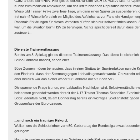
Ganz anders beim HSV: Hier gibt es derzeit wirklich NICHTS, was Anlass für Opt
Kühne zum medialen Amoklauf an, um das letzte bisschen Reputation niederzuma
Wieso gibt Trainer Finke zwei freie Tage, um dann einen Spieler zu suspendieren, d
frei nahm? Wieso liefert sich ein Mitglied des Aufsichtsrat vor Fans ein Handgeme
Rationale Erklärungen für dieses Verhalten dürften sich nur schwer finden lassen. S
war, um die Situation beim HSV zu beruhigen. Nichts spricht derzeit dafür, dass de
zusteuert...
Die erste Trainerentlassung
Bereits am 3. Spieltag gibt es die erste Trainerentlassung. Das alleine ist sicherl
Bruno Labbadia handelt, schon eher.
Böse Zungen mögen behaupten, dass in einer Stuttgarter Sportredaktion nun die K
den Eindruck, dass dort Stimmung gegen Labbadia gemacht wurde. Ob zurecht oder ni
aber hilfreich war das sicher weder für Labbadia noch für den VfB.
Die spannende Frage ist nun, wer Labbadias Nachfolger wird. Selbstverständlich wir
heissesten gehandelt werden derzeit der U17-Trainer Thomas Schneider, Zvonimir So
Bobic jedenfalls nicht, da am Donnerstag bereits ein wichtiges Spiel ansteht: gege
Gruppenfase der Euro-League.
...und noch ein trauriger Rekord:
Wollten uns die Schiedsrichter zum 50. Geburtstag der Bundesliga etwas besondere
gelungen:
Noch nie wurden an einem einzigen Spieltag so viele Platzverweise ausgesprochen