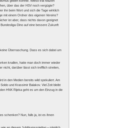
imismus geben könnte. Wieso trat Mäzen
chen, über das der HSV noch vergügte?
er ihn beim Wort und sich die Tage wirklich
nge mit einem Ordner des eigenen Vereins?
icher ist aber, dass nichts davon geeignet
r Bundesliga-Dino auf eine bessere Zukunft
ich keine Überraschung. Dass es sich dabei um
orken knallen, hatte man doch immer wieder
cht, darüber lässt sich trefflich streiten,
d in den Medien bereits wild spekuliert. Am
ldo und Krassimir Balakov. Viel Zeit bleibt
n den HNK Rijeka geht es um den Einzug in die
s schenken? Nun, falls ja, ist es ihnen
 wie an diesem Jubiläumsspieltag – nämlich