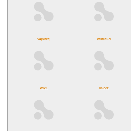
vajhltkq
Valbrouel
Vale1
valecz