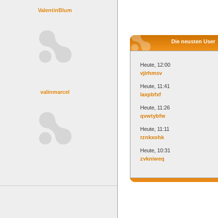
ValentinBlum
Die neusten User
Heute, 12:00
vjirhmsv
Heute, 11:41
valinmarcel
laxpbfxf
Heute, 11:26
qvwtybfw
Heute, 11:11
rznkxohk
Heute, 10:31
zvkniweq