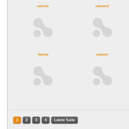
valentin
valentin2
Valerija
valiaskv
1
2
3
4
Letzte Seite