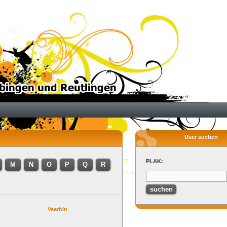
User suchen
PLAK:
M
N
O
P
Q
R
Vaethin