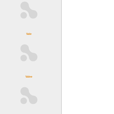
Vale
Valee