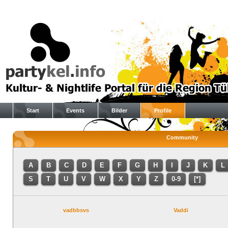
Start
Events
Bilder
Profile
Community
A
B
C
D
E
F
G
H
I
J
K
L
S
T
U
V
W
X
Y
Z
0-9
[*]
vadbbsvs
Vaddi