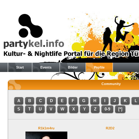
Start
Events
Bilder
Profile
Community
A
B
C
D
E
F
G
H
I
J
K
L
S
T
U
V
W
X
Y
Z
0-9
[*]
R1k1m4ru
R2D2