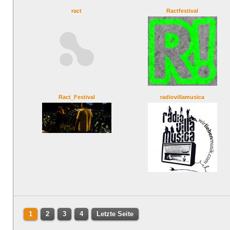
ract
Ractfestival
Ract_Festival
radiovillamusica
1
2
3
4
Letzte Seite