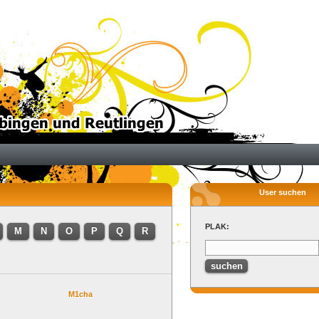
User suchen
PLAK:
M
N
O
P
Q
R
M1cha