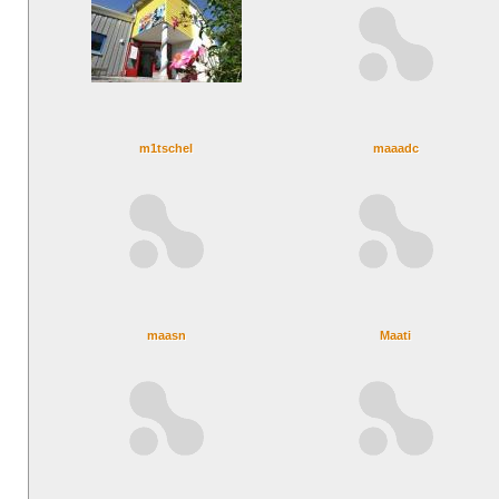
m1tschel
maaadc
maasn
Maati