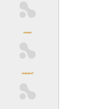
maaax
mabalutf