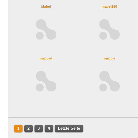
Mabel
mabel250
maccad
maccie
1
2
3
4
Letzte Seite