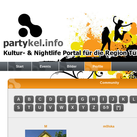
Start
Events
Bilder
Profile
Community
A
B
C
D
E
F
G
H
I
J
K
L
S
T
U
V
W
X
Y
Z
0-9
[*]
M
m0lska