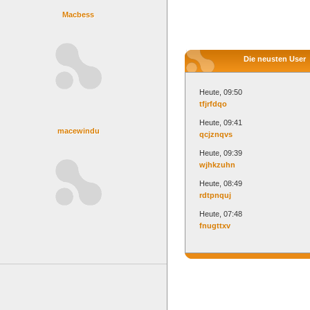
Macbess
Die neusten User
Heute, 09:50
tfjrfdqo
Heute, 09:41
macewindu
qcjznqvs
Heute, 09:39
wjhkzuhn
Heute, 08:49
rdtpnquj
Heute, 07:48
fnugttxv