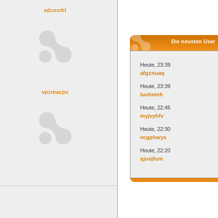
xdcncrhl
Die neusten User
Heute, 23:39
afgznuaq
Heute, 23:39
vpzmazpu
luoheinh
Heute, 22:45
myjvyhfv
Heute, 22:30
vcgphwys
Heute, 22:20
qjuvjfum