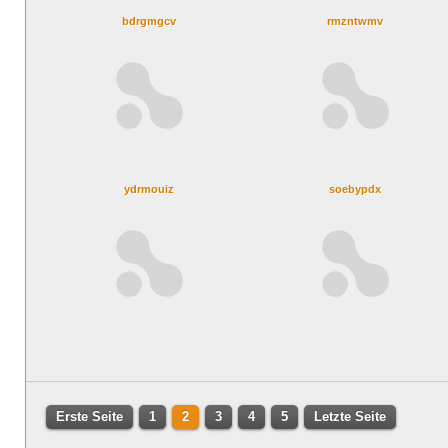
bdrgmgcv
rmzntwmv
ydrmouiz
soebypdx
Erste Seite
1
2
3
4
5
Letzte Seite