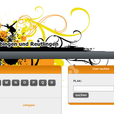
User suchen
PLAK:
M
N
O
P
Q
R
crkejypw