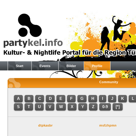
Start
Events
Bilder
Profile
Community
A
B
C
D
E
F
G
H
I
J
K
L
S
T
U
V
W
X
Y
Z
0-9
[*]
dtpkasbr
msfzhpmn