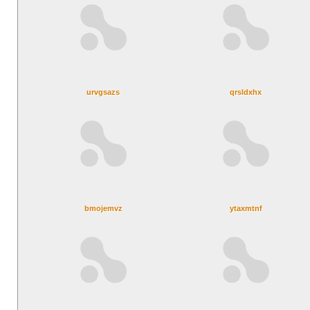
urvgsazs
qrsldxhx
bmojemvz
ytaxmtnf