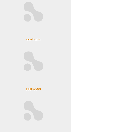
eewhubir
pgpsyysh