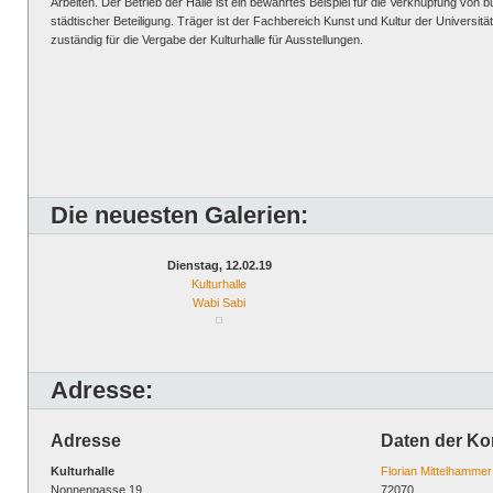
Arbeiten. Der Betrieb der Halle ist ein bewährtes Beispiel für die Verknüpfung vo
städtischer Beteiligung. Träger ist der Fachbereich Kunst und Kultur der Universit
zuständig für die Vergabe der Kulturhalle für Ausstellungen.
Die neuesten Galerien:
Dienstag, 12.02.19
Kulturhalle
Wabi Sabi
Adresse:
Adresse
Daten der Ko
Kulturhalle
Florian Mittelhammer
Nonnengasse 19
72070