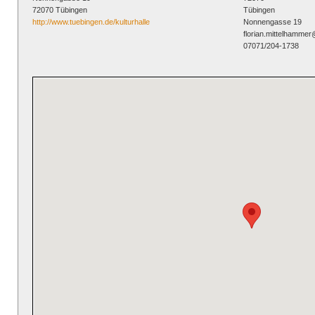
72070 Tübingen
Tübingen
http://www.tuebingen.de/kulturhalle
Nonnengasse 19
florian.mittelhamme
07071/204-1738