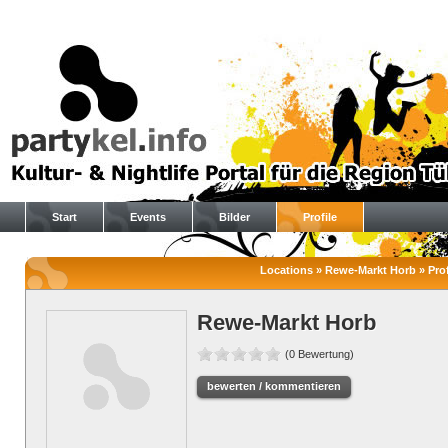
Start
Events
Bilder
Profile
Locations » Rewe-Markt Horb » Prof
Rewe-Markt Horb
(0 Bewertung)
bewerten / kommentieren