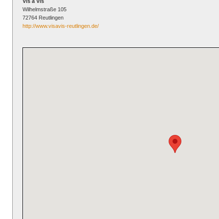
Vis a Vis
Wilhelmstraße 105
72764 Reutlingen
http://www.visavis-reutlingen.de/