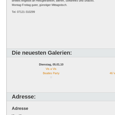
Breites Angebot an Heißgetränken, Bieren, Softdrinks und Snacks.
Montag-Freitag guter, günstiger Mittagstisch.
Tel. 07121-310299
Die neuesten Galerien:
Dienstag, 05.01.10
Vis a Vis
Beatles Party
46 V
Adresse:
Adresse