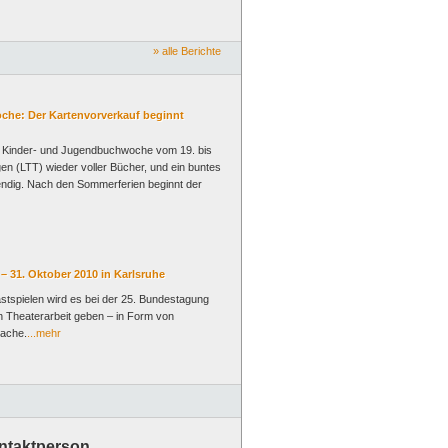
» alle Berichte
che: Der Kartenvorverkauf beginnt
r Kinder- und Jugendbuchwoche vom 19. bis
n (LTT) wieder voller Bücher, und ein buntes
endig. Nach den Sommerferien beginnt der
 31. Oktober 2010 in Karlsruhe
ielen wird es bei der 25. Bundestagung
len Theaterarbeit geben – in Form von
rache.
...mehr
ntaktperson