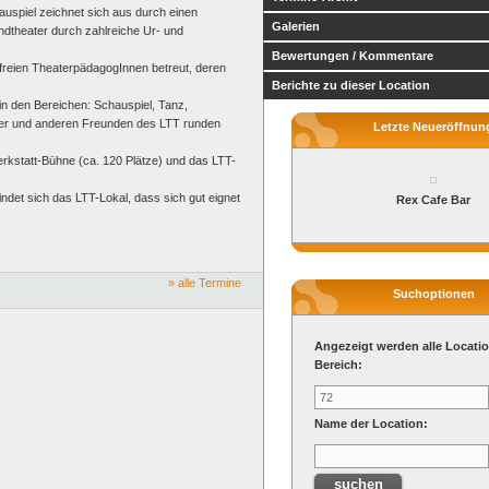
hauspiel zeichnet sich aus durch einen
Galerien
ndtheater durch zahlreiche Ur- und
Bewertungen / Kommentare
i freien TheaterpädagogInnen betreut, deren
Berichte zu dieser Location
 in den Bereichen: Schauspiel, Tanz,
ater und anderen Freunden des LTT runden
Letzte Neueröffnun
rkstatt-Bühne (ca. 120 Plätze) und das LTT-
det sich das LTT-Lokal, dass sich gut eignet
Rex Cafe Bar
» alle Termine
Suchoptionen
Angezeigt werden alle Locati
Bereich:
Name der Location: