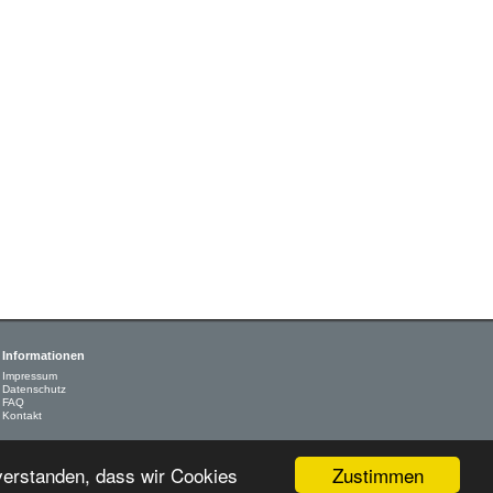
Informationen
Impressum
Datenschutz
FAQ
Kontakt
Zustimmen
nverstanden, dass wir Cookies