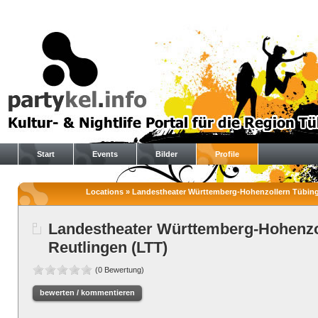
Start
Events
Bilder
Profile
Locations » Landestheater Württemberg-Hohenzollern Tübinge
Landestheater Württemberg-Hohenzo
Reutlingen (LTT)
(0 Bewertung)
bewerten / kommentieren