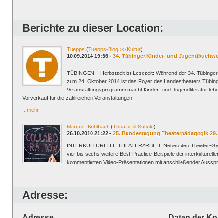
Berichte zu dieser Location:
Tuepps
(
Tuepps-Blog >> Kultur
)
10.09.2014 19:36 -
34. Tübinger Kinder- und Jugendbuchwo
TÜBINGEN – Herbstzeit ist Lesezeit: Während der 34. Tübinge
zum 24. Oktober 2014 ist das Foyer des Landestheaters Tübinge
Veranstaltungsprogramm macht Kinder- und Jugendliteratur leb
Vorverkauf für die zahlreichen Veranstaltungen.
...mehr
Marcus_Kohlbach
(
Theater & Schule
)
26.10.2010 21:22 -
25. Bundestagung Theaterpädagogik 29. –
INTERKULTURELLE THEATERARBEIT. Neben den Theater-Gastsp
vier bis sechs weitere Best-Practice-Beispiele der interkulturel
kommentierten Video-Präsentationen mit anschließender Aussp
Adresse:
Adresse
Daten der Ko