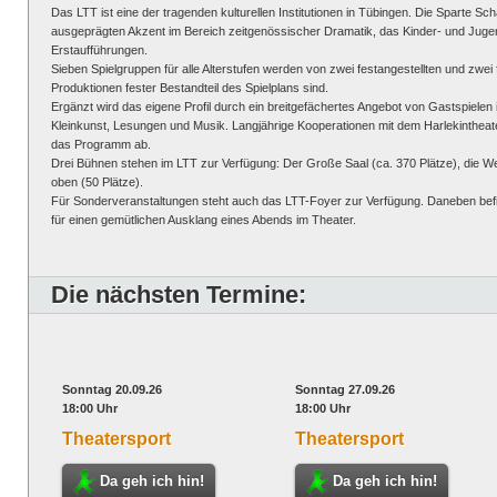
Das LTT ist eine der tragenden kulturellen Institutionen in Tübingen. Die Sparte Sc
ausgeprägten Akzent im Bereich zeitgenössischer Dramatik, das Kinder- und Juge
Erstaufführungen.
Sieben Spielgruppen für alle Alterstufen werden von zwei festangestellten und zwe
Produktionen fester Bestandteil des Spielplans sind.
Ergänzt wird das eigene Profil durch ein breitgefächertes Angebot von Gastspielen
Kleinkunst, Lesungen und Musik. Langjährige Kooperationen mit dem Harlekinthe
das Programm ab.
Drei Bühnen stehen im LTT zur Verfügung: Der Große Saal (ca. 370 Plätze), die We
oben (50 Plätze).
Für Sonderveranstaltungen steht auch das LTT-Foyer zur Verfügung. Daneben befin
für einen gemütlichen Ausklang eines Abends im Theater.
Die nächsten Termine:
Sonntag 20.09.26
Sonntag 27.09.26
18:00 Uhr
18:00 Uhr
Theatersport
Theatersport
Da geh ich hin!
Da geh ich hin!