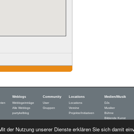
Weblogs
Community
Locations
Medien/Musik
rien
Weblogeinträge
User
Locations
DJs
Alle Weblogs
Gruppen
Vereine
Musiker
partykelblog
Projekte/Initiativen
Bühne
Bildende Kunst
Neue Medien
 Mit der Nutzung unserer Dienste erklären Sie sich damit ei
Schrifsteller