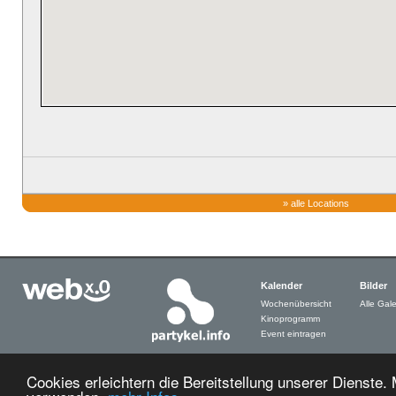
»
alle Locations
Kalender
Bilder
Wochenübersicht
Alle Gale
Kinoprogramm
Event eintragen
Cookies erleichtern die Bereitstellung unserer Dienste.