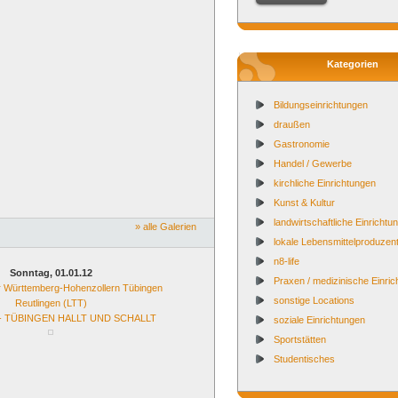
Kategorien
Bildungseinrichtungen
draußen
Gastronomie
Handel / Gewerbe
kirchliche Einrichtungen
Kunst & Kultur
landwirtschaftliche Einrichtu
» alle Galerien
lokale Lebensmittelproduzen
n8-life
Sonntag, 01.01.12
Praxen / medizinische Einri
r Württemberg-Hohenzollern Tübingen
sonstige Locations
Reutlingen (LTT)
 TÜBINGEN HALLT UND SCHALLT
soziale Einrichtungen
Sportstätten
Studentisches