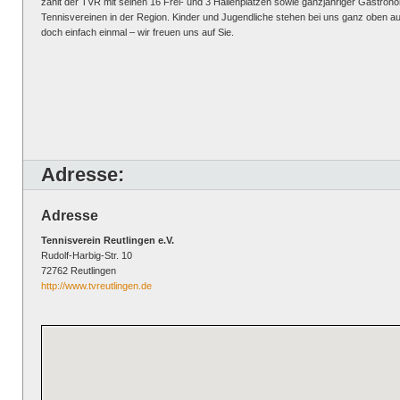
zählt der TVR mit seinen 16 Frei- und 3 Hallenplätzen sowie ganzjähriger Gastro
Tennisvereinen in der Region. Kinder und Jugendliche stehen bei uns ganz oben au
doch einfach einmal – wir freuen uns auf Sie.
Adresse:
Adresse
Tennisverein Reutlingen e.V.
Rudolf-Harbig-Str. 10
72762 Reutlingen
http://www.tvreutlingen.de