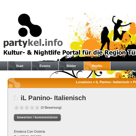
Start
Events
Bilder
Profile
Locations » iL Panino- Italienisch » Pr
iL Panino- Italienisch
(0 Bewertung)
bewerten / kommentieren
Enoteca Con Osteria