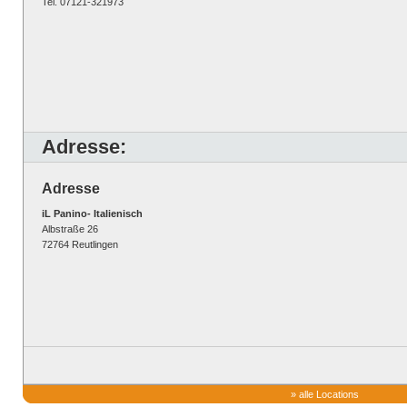
Tel. 07121-321973
Adresse:
Adresse
iL Panino- Italienisch
Albstraße 26
72764 Reutlingen
»
alle Locations