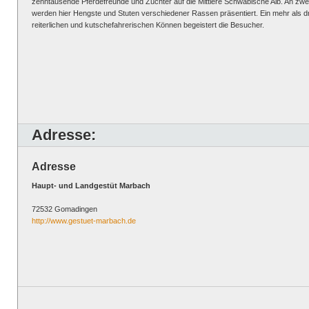
zehntausende Pferdefreunde und Züchter auf die Mittlere Schwäbische Alb. An 
werden hier Hengste und Stuten verschiedener Rassen präsentiert. Ein mehr als
reiterlichen und kutschefahrerischen Können begeistert die Besucher.
Adresse:
Adresse
Haupt- und Landgestüt Marbach
72532 Gomadingen
http://www.gestuet-marbach.de