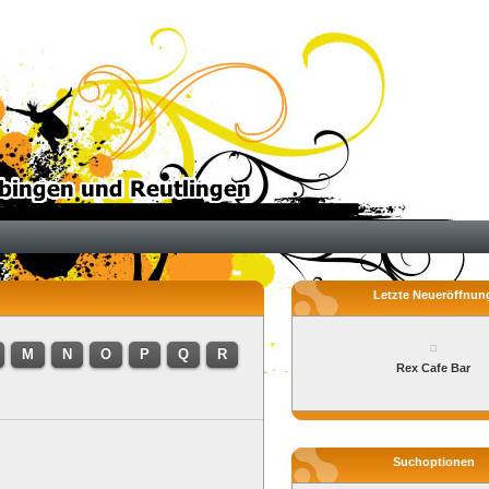
Letzte Neueröffnun
M
N
O
P
Q
R
Rex Cafe Bar
Suchoptionen