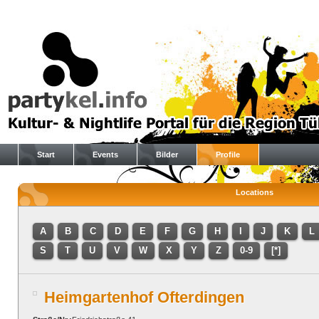
Start
Events
Bilder
Profile
Locations
A
B
C
D
E
F
G
H
I
J
K
L
S
T
U
V
W
X
Y
Z
0-9
[*]
Heimgartenhof Ofterdingen