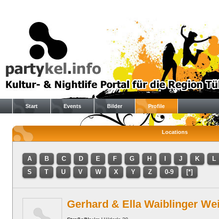
Start
Events
Bilder
Profile
Locations
A
B
C
D
E
F
G
H
I
J
K
L
S
T
U
V
W
X
Y
Z
0-9
[*]
Gerhard & Ella Waiblinger We