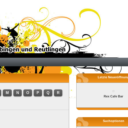
Letzte Neueröffnun
M
N
O
P
Q
R
Rex Cafe Bar
Suchoptionen