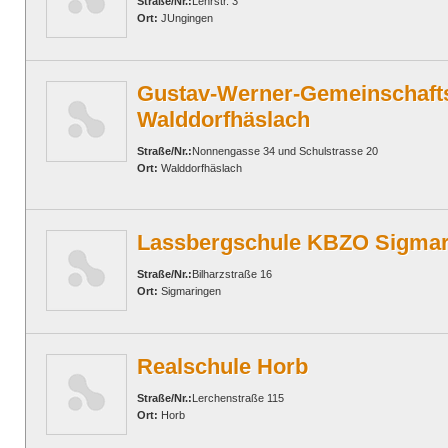
Straße/Nr.:
Lehrstr. 3
Ort:
JUngingen
Gustav-Werner-Gemeinschaft
Walddorfhäslach
Straße/Nr.:
Nonnengasse 34 und Schulstrasse 20
Ort:
Walddorfhäslach
Lassbergschule KBZO Sigmar
Straße/Nr.:
Bilharzstraße 16
Ort:
Sigmaringen
Realschule Horb
Straße/Nr.:
Lerchenstraße 115
Ort:
Horb