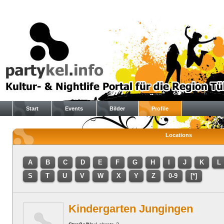
Start
Events
Bilder
Profile
Locations
A
B
C
D
E
F
G
H
I
J
K
L
S
T
U
V
W
X
Y
Z
0-9
[*]
Kindergarten Jungingen