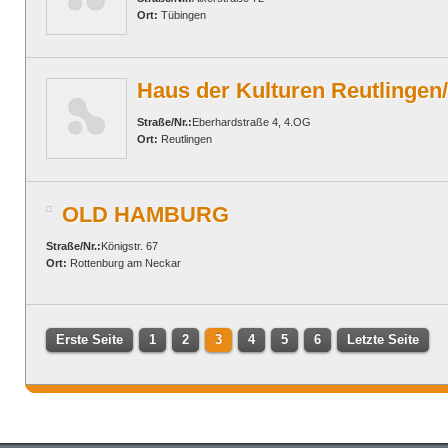
Ort:
Tübingen
Haus der Kulturen Reutlingen
Straße/Nr.:
Eberhardstraße 4, 4.OG
Ort:
Reutlingen
OLD HAMBURG
Straße/Nr.:
Königstr. 67
Ort:
Rottenburg am Neckar
Erste Seite
1
2
3
4
5
6
Letzte Seite