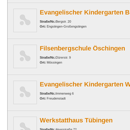
Evangelischer Kindergarten B
Straße/Nr.:
Bergstr. 20
Ort:
Engstingen-Großengstingen
Filsenbergschule Öschingen
Straße/Nr.:
Dürerstr. 9
Ort:
Mössingen
Evangelischer Kindergarten W
Straße/Nr.:
Immenweg 6
Ort:
Freudenstadt
Werkstatthaus Tübingen
Straße/Nr.:
Aixerstraße 72