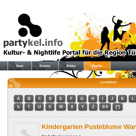
Start
Events
Bilder
Profile
Locations
A
B
C
D
E
F
G
H
I
J
K
L
S
T
U
V
W
X
Y
Z
0-9
[*]
Kindergarten Pusteblume Wa