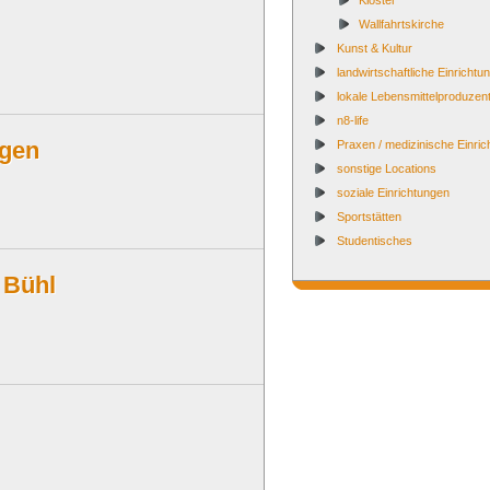
Kloster
Wallfahrtskirche
Kunst & Kultur
landwirtschaftliche Einrichtu
lokale Lebensmittelproduzen
n8-life
ngen
Praxen / medizinische Einri
sonstige Locations
soziale Einrichtungen
Sportstätten
Studentisches
 Bühl