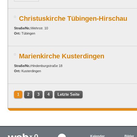
Christuskirche Tübingen-Hirschau
Straße/Nr.:
Wehrstr. 10
Ort:
Tübingen
Marienkirche Kusterdingen
Straße/Nr.:
Hindenburgstraße 18
Ort:
Kusterdingen
1
2
3
4
Letzte Seite
Kalender
Bilder