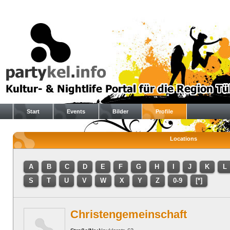
Start
Events
Bilder
Profile
Locations
A
B
C
D
E
F
G
H
I
J
K
L
S
T
U
V
W
X
Y
Z
0-9
[*]
Christengemeinschaft