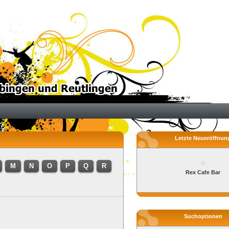
Letzte Neueröffnun
M
N
O
P
Q
R
Rex Cafe Bar
Suchoptionen