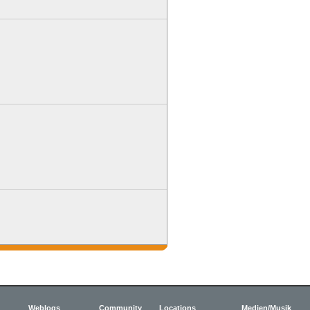
Weblogs
Community
Locations
Medien/Musik