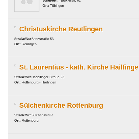
Straße/Nr.:
Nauklerstr. 62
Ort:
Tübingen
Christuskirche Reutlingen
Straße/Nr.:
Benzstraße 53
Ort:
Reulingen
St. Laurentius - kath. Kirche Hailfing
Straße/Nr.:
Hadolfinger Straße 23
Ort:
Rottenburg - Hailfingen
Sülchenkirche Rottenburg
Straße/Nr.:
Sülchenstraße
Ort:
Rottenburg