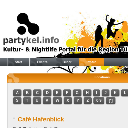
Start
Events
Bilder
Profile
Locations
A
B
C
D
E
F
G
H
I
J
K
L
S
T
U
V
W
X
Y
Z
0-9
[*]
Café Hafenblick