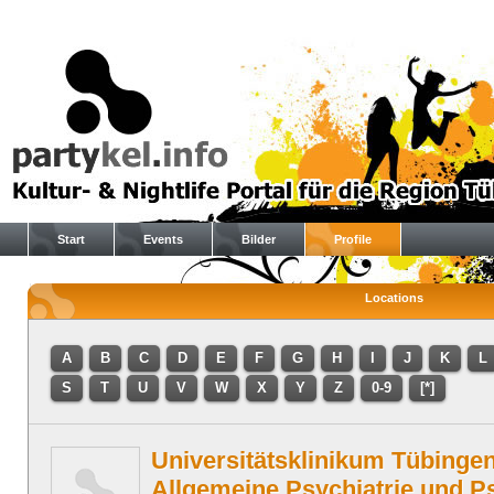
Start
Events
Bilder
Profile
Locations
A
B
C
D
E
F
G
H
I
J
K
L
S
T
U
V
W
X
Y
Z
0-9
[*]
Universitätsklinikum Tübingen:
Allgemeine Psychiatrie und P