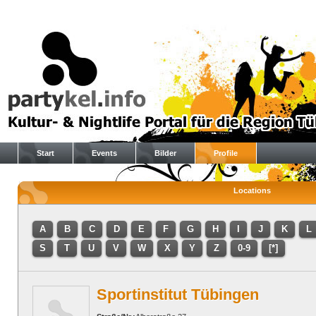
Start
Events
Bilder
Profile
Locations
A
B
C
D
E
F
G
H
I
J
K
L
S
T
U
V
W
X
Y
Z
0-9
[*]
Sportinstitut Tübingen