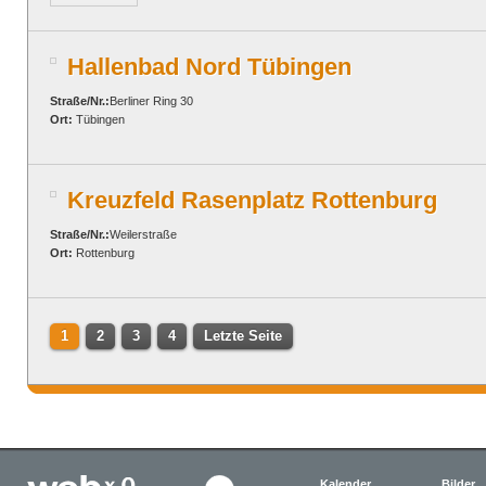
Hallenbad Nord Tübingen
Straße/Nr.:
Berliner Ring 30
Ort:
Tübingen
Kreuzfeld Rasenplatz Rottenburg
Straße/Nr.:
Weilerstraße
Ort:
Rottenburg
1
2
3
4
Letzte Seite
Kalender
Bilder