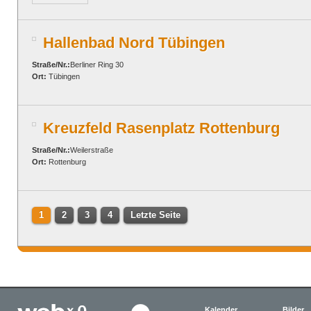
Hallenbad Nord Tübingen
Straße/Nr.:
Berliner Ring 30
Ort:
Tübingen
Kreuzfeld Rasenplatz Rottenburg
Straße/Nr.:
Weilerstraße
Ort:
Rottenburg
1
2
3
4
Letzte Seite
Kalender
Bilder