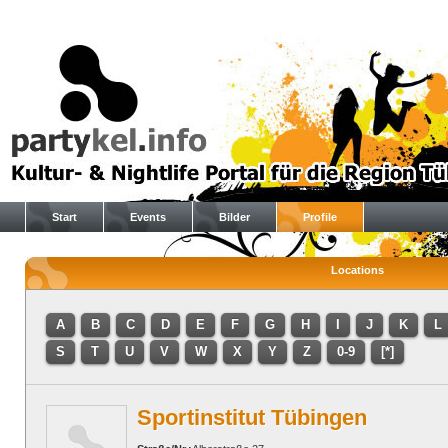
Start
Events
Bilder
Profile
Locations
A
B
C
D
E
F
G
H
I
J
K
L
S
T
U
V
W
X
Y
Z
0-9
[*]
Sportinstitut Tübingen