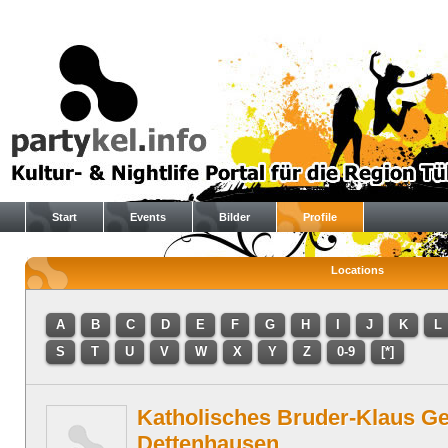
Start
Events
Bilder
Profile
Locations
A
B
C
D
E
F
G
H
I
J
K
L
S
T
U
V
W
X
Y
Z
0-9
[*]
Katholisches Bruder-Klaus 
Dettenhausen