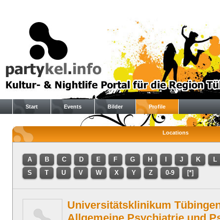
Start
Events
Bilder
Profile
Locations
A
B
C
D
E
F
G
H
I
J
K
L
S
T
U
V
W
X
Y
Z
0-9
[*]
Universitätsklinikum Tübingen:
Allgemeine Psychiatrie und P