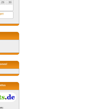
29
30
ngen
hones!
infos
en: