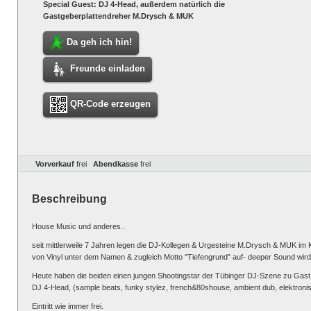
Special Guest: DJ 4-Head, außerdem natürlich die
Gastgeberplattendreher M.Drysch & MUK
Da geh ich hin!
Freunde einladen
QR-Code erzeugen
Vorverkauf
frei
Abendkasse
frei
Beschreibung
House Music und anderes..
seit mittlerweile 7 Jahren legen die DJ-Kollegen & Urgesteine M.Drysch & MUK im K
von Vinyl unter dem Namen & zugleich Motto "Tiefengrund" auf- deeper Sound wird 
Heute haben die beiden einen jungen Shootingstar der Tübinger DJ-Szene zu Gast
DJ 4-Head, (sample beats, funky stylez, french&80shouse, ambient dub, elektronisc
Eintritt wie immer frei.