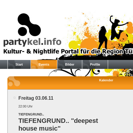
Start
Events
Bilder
Profile
Kalender
Freitag 03.06.11
22:00 Uhr
TIEFENGRUND..
TIEFENGRUND.. "deepest
house music"