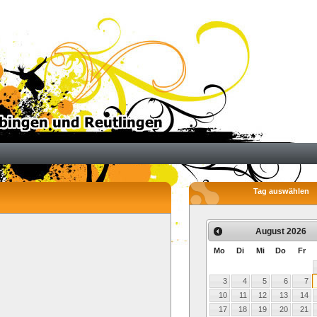
Tag auswählen
August
2026
Mo
Di
Mi
Do
Fr
3
4
5
6
7
10
11
12
13
14
17
18
19
20
21