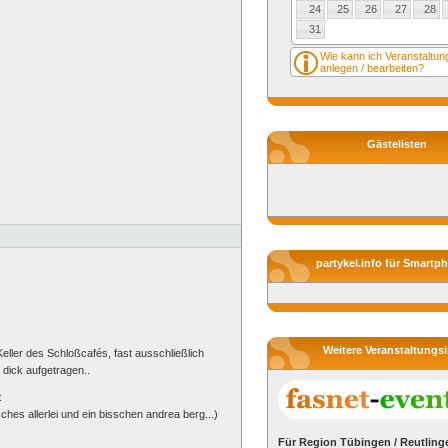
24
25
26
27
28
31
Wie kann ich Veranstaltu
anlegen / bearbeiten?
Gästelisten
partykel.info für Smartp
Weitere Veranstaltungs
eller des Schloßcafés, fast ausschließlich
dick aufgetragen..
:
hes allerlei und ein bisschen andrea berg...)
Für Region Tübingen / Reutling